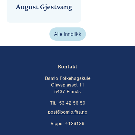
August Gjestvang
Alle innblikk
Kontakt
Bømlo Folkehøgskule
Olavsplasset 11
5437 Finnås
Tlf.: 53 42 56 50
post@bomlo.fhs.no
Vipps:
#126136