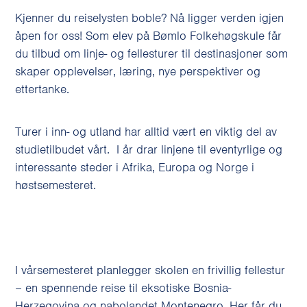
Kjenner du reiselysten boble? Nå ligger verden igjen
åpen for oss! Som elev på Bømlo Folkehøgskule får
du tilbud om linje- og fellesturer til destinasjoner som
skaper opplevelser, læring, nye perspektiver og
ettertanke.
Turer i inn- og utland har alltid vært en viktig del av
studietilbudet vårt. I år drar linjene til eventyrlige og
interessante steder i Afrika, Europa og Norge i
høstsemesteret.
I vårsemesteret planlegger skolen en frivillig fellestur
– en spennende reise til eksotiske Bosnia-
Herzegovina og nabolandet Montenegro. Her får du