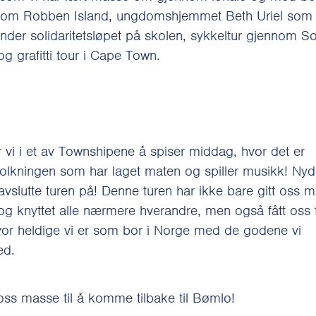
som Robben Island, ungdomshjemmet Beth Uriel som 
 under solidaritetsløpet på skolen, sykkeltur gjennom S
og grafitti tour i Cape Town.
r vi i et av Townshipene å spiser middag, hvor det er
folkningen som har laget maten og spiller musikk! Nyd
avslutte turen på! Denne turen har ikke bare gitt oss 
og knyttet alle nærmere hverandre, men også fått oss t
vor heldige vi er som bor i Norge med de godene vi
ed.
oss masse til å komme tilbake til Bømlo!