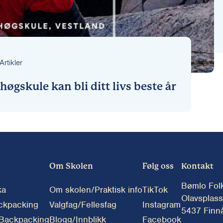
Artikler
høgskule kan bli ditt livs beste år
Om Skolen
Følg oss
Kontakt
Bømlo Fol
ka
Om skolen/Praktisk info
TikTok
Olavsplass
ckpacking
Valgfag/Fellesfag
Instagram
5437 Finn
 Backpacking
Blogg/Innblikk
Facebook