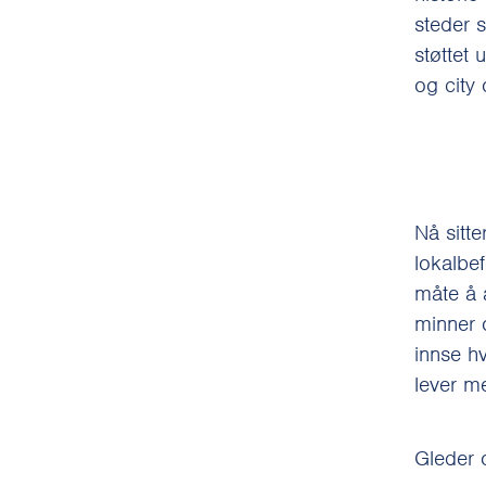
steder 
støttet
og city 
Nå sitte
lokalbe
måte å 
minner 
innse h
lever m
Gleder 