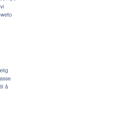
vi
oweto
elig
masse
il å