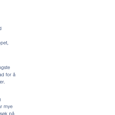
d
ppet,
ngste
ad for å
er.
g
har mye
esøk på