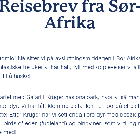
Reisebrev fra Sør
Afrika
ømlo! Nå sitter vi på avsluttningsmiddagen i Sør-Afrik
tastiske tre uker vi har hatt, fylt med opplevelser vi all
til å huske!
tartet med Safari i Krüger nasjonalpark, hvor vi så ma
de dyr. Vi har fått klemme elefanten Tembo på et ele
te! Etter Krüger har vi sett enda flere dyr med besøk 
 birds of eden (fugleland) og pingviner, som vi til og
e med!