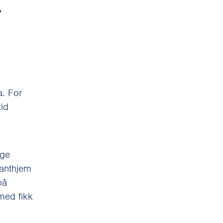
-
a. For
tid
nge
fanthjem
på
 med fikk