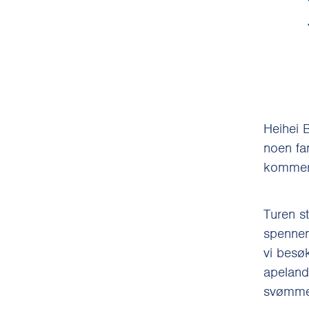
Heihei B
noen fan
kommer 
Turen s
spennen
vi besøk
apeland,
svømm