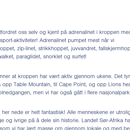
utfordret oss selv og kjent på adrenalinet i kroppen me
port-aktiviteter! Adrenalinet pumpet mest når vi
ppet, zip-linet, strikkhoppet, juvvandret, fallskjermho
alket, paraglidet, snorklet og surfet!
nner at kroppen har vært aktiv gjennom ukene. Det ty
å opp Table Mountain, til Cape Point, og opp Lions he
olnedgangen, men vi har også gått i flere nasjonalpark
 her nede er helt fantastisk! Alle menneskene er utroli
e og ivrige på å dele sin historie. Landet Sør-Afrika 
e som vi har lært masse om gjennom lokale og med b