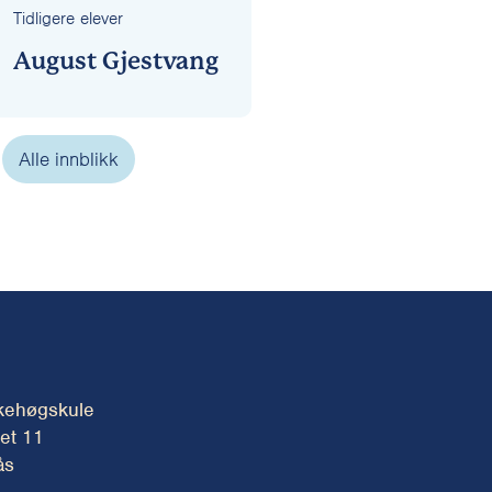
Tidligere elever
August Gjestvang
Alle innblikk
kehøgskule
et 11
ås