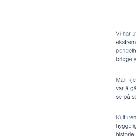
Vi har 
ekstrems
pendelho
bridge w
Man kje
var å g
se på s
Kulturen
hyggelig
histori