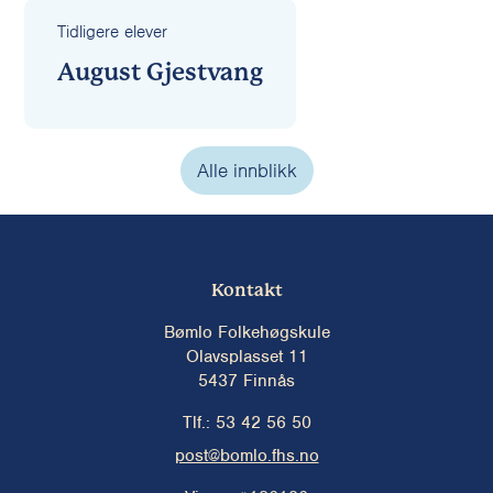
Tidligere elever
August Gjestvang
Alle innblikk
Kontakt
Bømlo Folkehøgskule
Olavsplasset 11
5437 Finnås
Tlf.: 53 42 56 50
post@bomlo.fhs.no