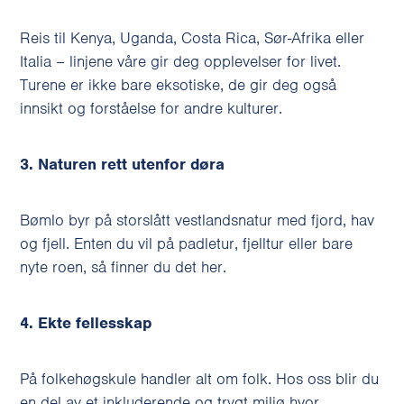
Reis til Kenya, Uganda, Costa Rica, Sør-Afrika eller
Italia – linjene våre gir deg opplevelser for livet.
Turene er ikke bare eksotiske, de gir deg også
innsikt og forståelse for andre kulturer.
3. Naturen rett utenfor døra
Bømlo byr på storslått vestlandsnatur med fjord, hav
og fjell. Enten du vil på padletur, fjelltur eller bare
nyte roen, så finner du det her.
4. Ekte fellesskap
På folkehøgskule handler alt om folk. Hos oss blir du
en del av et inkluderende og trygt miljø hvor