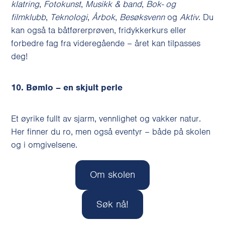
klatring
,
Fotokunst
,
Musikk & band
,
Bok- og
filmklubb
,
Teknologi
,
Årbok
,
Besøksvenn
og
Aktiv
. Du
kan også ta båtførerprøven, fridykkerkurs eller
forbedre fag fra videregående – året kan tilpasses
deg!
10. Bømlo – en skjult perle
Et øyrike fullt av sjarm, vennlighet og vakker natur.
Her finner du ro, men også eventyr – både på skolen
og i omgivelsene.
Om skolen
Søk nå!