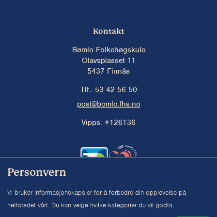
Kontakt
Bømlo Folkehøgskule
Olavsplasset 11
5437 Finnås
Tlf.: 53 42 56 50
post@bomlo.fhs.no
Vipps:
#126136
Personvern
Vi bruker informasjonskapsler for å forbedre din opplevelse på
Personvernsinstillinger
nettstedet vårt. Du kan velge hvilke kategorier du vil godta.
Salgsbetingelser
Utviklet av Zpirit