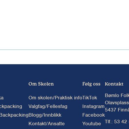
Om Skolen
Følg oss
Kontakt
Bømlo Fol
ka
Om skolen/Praktisk info
TikTok
Olavsplass
ckpacking
Valgfag/Fellesfag
Instagram
5437 Finn
 Backpacking
Blogg/Innblikk
Facebook
Tlf.: 53 42
Kontakt/Ansatte
Youtube