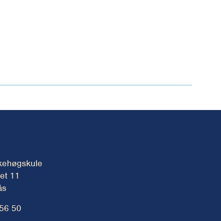
kehøgskule
et 11
ås
 56 50