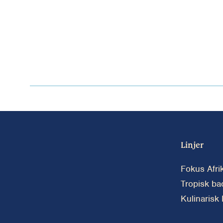
Linjer
Fokus Afri
Tropisk ba
Kulinarisk